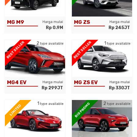
MG ZS
MG M9
Harga mulai
Harga mulai
Rp 245JT
Rp 0.9M
BEST SELLER
BEST SELLER
2
1
type available
type available
MG4 EV
MG ZS EV
Harga mulai
Harga mulai
Rp 299JT
Rp 330JT
1
2
BIG PROMO
type available
type available
LIMITED