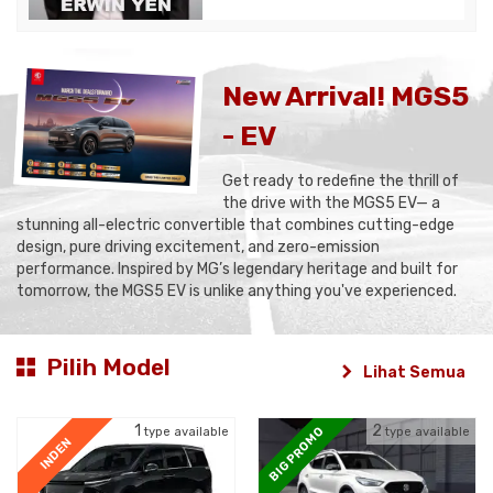
New Arrival! MGS5
- EV
Get ready to redefine the thrill of
the drive with the MGS5 EV— a
stunning all-electric convertible that combines cutting-edge
design, pure driving excitement, and zero-emission
performance. Inspired by MG’s legendary heritage and built for
tomorrow, the MGS5 EV is unlike anything you've experienced.
Pilih Model
Lihat Semua
1
2
BIG PROMO
type available
type available
INDEN