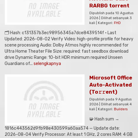
RARBG torrent
Dipublish pada 10 Agustus
2026 | Dilihat sebanyak 3
kali | Kategori:
FHD
🗂 Hash: c131357b3ec98956345a7dce8439514f • Last
Updated: 2026-08-02 Verify Video: high-profile profile for heavy
scene processing Audio: Dolby Atmos highly recommended for
Ultra Home Theater File Size: required: fast seedbox download
drive Dynamic Range: 10-bit HDR minimum required Unseen
Guardians of...
selengkapnya
Microsoft Office
Auto-Activated
(To𝚛𝚛еnt)
Dipublish pada 9 Agustus
2026 | Dilihat sebanyak 4
kali | Kategori:
Builders
🧩 Hash sum →
1816c443562d9fb98e430599a60aa574 — Update date:
2026-08-04 Verify Processor: At least 1 GHz, 2 cores RAM: 4 GB