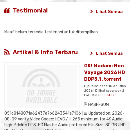
Testimonial
Lihat Semua
Maaf, belum tersedia testimoni untuk ditampilkan
Artikel & Info Terbaru
Lihat Semua
OK! Madam: Bon
Voyage 2026 HD
DDP5.1 .t𝐨rr𝐞nt
Dipublish pada 10 Agustus
2026 | Dilihat sebanyak 2
kali | Kategori:
FHD
🖹 HASH-SUM:
051d8148871a62437e7b6243341a7106 | 📅 Updated on: 2026-
08-09 Verify Video Codec: HEVC / H.265 minimum for 4K Audio:
high-fidelity DTS-HD Master Audio preferred File Size: 80 GB UHD