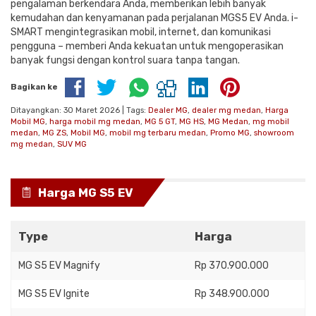
pengalaman berkendara Anda, memberikan lebih banyak
kemudahan dan kenyamanan pada perjalanan MGS5 EV Anda. i-
SMART mengintegrasikan mobil, internet, dan komunikasi
pengguna – memberi Anda kekuatan untuk mengoperasikan
banyak fungsi dengan kontrol suara tanpa tangan.
Bagikan ke
Ditayangkan: 30 Maret 2026 | Tags:
Dealer MG
,
dealer mg medan
,
Harga
Mobil MG
,
harga mobil mg medan
,
MG 5 GT
,
MG HS
,
MG Medan
,
mg mobil
medan
,
MG ZS
,
Mobil MG
,
mobil mg terbaru medan
,
Promo MG
,
showroom
mg medan
,
SUV MG
Harga MG S5 EV
Type
Harga
MG S5 EV Magnify
Rp 370.900.000
MG S5 EV Ignite
Rp 348.900.000