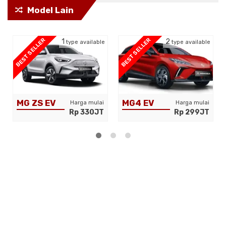
Model Lain
BEST SELLER
BEST SELLER
1
2
type available
type available
MG ZS EV
MG4 EV
Harga mulai
Harga mulai
Rp 330JT
Rp 299JT