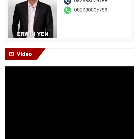
082388006788
082388006788
Video