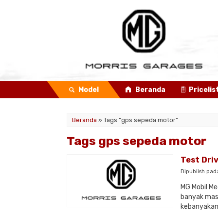
Model
Beranda
Pricelis
Beranda
»
Tags "gps sepeda motor"
Tags gps sepeda motor
Test Dri
Dipublish pada
MG Mobil Me
banyak masy
kebanyakan 