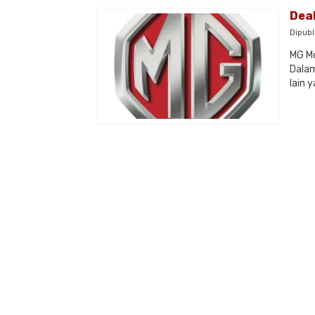
Dea
Dipubl
MG Mo
Dalam
lain 