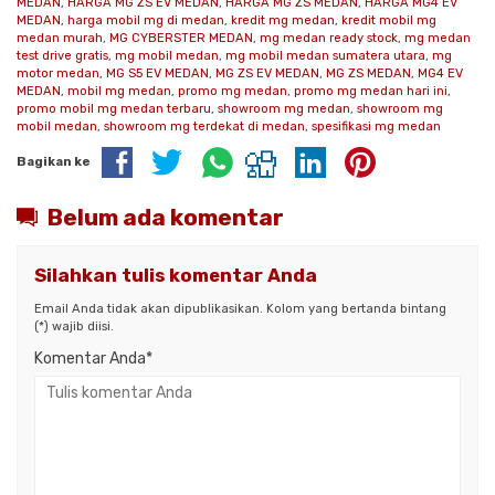
MEDAN
,
HARGA MG ZS EV MEDAN
,
HARGA MG ZS MEDAN
,
HARGA MG4 EV
MEDAN
,
harga mobil mg di medan
,
kredit mg medan
,
kredit mobil mg
medan murah
,
MG CYBERSTER MEDAN
,
mg medan ready stock
,
mg medan
test drive gratis
,
mg mobil medan
,
mg mobil medan sumatera utara
,
mg
motor medan
,
MG S5 EV MEDAN
,
MG ZS EV MEDAN
,
MG ZS MEDAN
,
MG4 EV
MEDAN
,
mobil mg medan
,
promo mg medan
,
promo mg medan hari ini
,
promo mobil mg medan terbaru
,
showroom mg medan
,
showroom mg
mobil medan
,
showroom mg terdekat di medan
,
spesifikasi mg medan
Bagikan ke
Belum ada komentar
Silahkan tulis komentar Anda
Email Anda tidak akan dipublikasikan. Kolom yang bertanda bintang
(*) wajib diisi.
Komentar Anda*