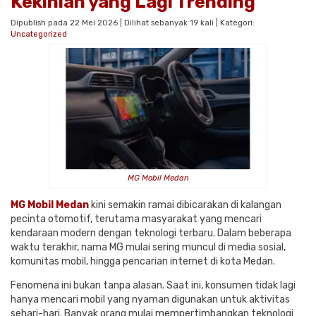
Kekinian yang Lagi Trending
Dipublish pada 22 Mei 2026 | Dilihat sebanyak 19 kali | Kategori:
Uncategorized
MG Mobil Medan
MG Mobil Medan
kini semakin ramai dibicarakan di kalangan
pecinta otomotif, terutama masyarakat yang mencari
kendaraan modern dengan teknologi terbaru. Dalam beberapa
waktu terakhir, nama MG mulai sering muncul di media sosial,
komunitas mobil, hingga pencarian internet di kota
Medan
.
Fenomena ini bukan tanpa alasan. Saat ini, konsumen tidak lagi
hanya mencari mobil yang nyaman digunakan untuk aktivitas
sehari-hari. Banyak orang mulai mempertimbangkan teknologi