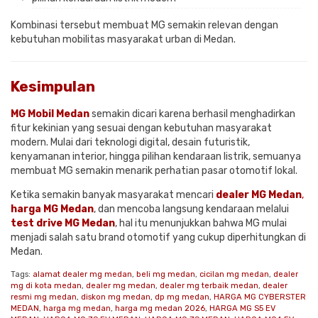
Kombinasi tersebut membuat MG semakin relevan dengan
kebutuhan mobilitas masyarakat urban di
Medan
.
Kesimpulan
MG Mobil Medan
semakin dicari karena berhasil menghadirkan
fitur kekinian yang sesuai dengan kebutuhan masyarakat
modern. Mulai dari teknologi digital, desain futuristik,
kenyamanan interior, hingga pilihan kendaraan listrik, semuanya
membuat MG semakin menarik perhatian pasar otomotif lokal.
Ketika semakin banyak masyarakat mencari
dealer MG Medan
,
harga MG Medan
, dan mencoba langsung kendaraan melalui
test drive MG Medan
, hal itu menunjukkan bahwa MG mulai
menjadi salah satu brand otomotif yang cukup diperhitungkan di
Medan.
Tags:
alamat dealer mg medan
,
beli mg medan
,
cicilan mg medan
,
dealer
mg di kota medan
,
dealer mg medan
,
dealer mg terbaik medan
,
dealer
resmi mg medan
,
diskon mg medan
,
dp mg medan
,
HARGA MG CYBERSTER
MEDAN
,
harga mg medan
,
harga mg medan 2026
,
HARGA MG S5 EV