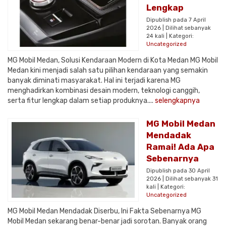
Lengkap
Dipublish pada 7 April
2026 | Dilihat sebanyak
24 kali | Kategori:
Uncategorized
MG Mobil Medan, Solusi Kendaraan Modern di Kota Medan MG Mobil
Medan kini menjadi salah satu pilihan kendaraan yang semakin
banyak diminati masyarakat. Hal ini terjadi karena MG
menghadirkan kombinasi desain modern, teknologi canggih,
serta fitur lengkap dalam setiap produknya....
selengkapnya
MG Mobil Medan
Mendadak
Ramai! Ada Apa
Sebenarnya
Dipublish pada 30 April
2026 | Dilihat sebanyak 31
kali | Kategori:
Uncategorized
MG Mobil Medan Mendadak Diserbu, Ini Fakta Sebenarnya MG
Mobil Medan sekarang benar-benar jadi sorotan. Banyak orang