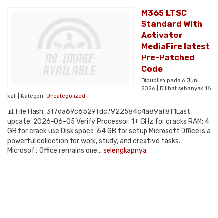
M365 LTSC
Standard With
Activator
MediaFire latest
Pre-Patched
Code
Dipublish pada 6 Juni
2026 | Dilihat sebanyak 16
kali | Kategori:
Uncategorized
📊 File Hash: 3f7da69c6529fdc7922584c4a89af8f1Last
update: 2026-06-05 Verify Processor: 1+ GHz for cracks RAM: 4
GB for crack use Disk space: 64 GB for setup Microsoft Office is a
powerful collection for work, study, and creative tasks.
Microsoft Office remains one...
selengkapnya