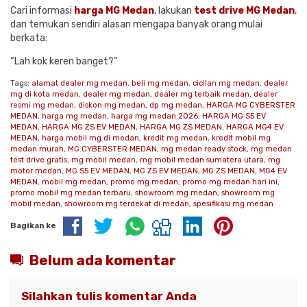
Cari informasi
harga MG Medan
, lakukan
test drive MG Medan
,
dan temukan sendiri alasan mengapa banyak orang mulai
berkata:
“Lah kok keren banget?”
Tags:
alamat dealer mg medan
,
beli mg medan
,
cicilan mg medan
,
dealer
mg di kota medan
,
dealer mg medan
,
dealer mg terbaik medan
,
dealer
resmi mg medan
,
diskon mg medan
,
dp mg medan
,
HARGA MG CYBERSTER
MEDAN
,
harga mg medan
,
harga mg medan 2026
,
HARGA MG S5 EV
MEDAN
,
HARGA MG ZS EV MEDAN
,
HARGA MG ZS MEDAN
,
HARGA MG4 EV
MEDAN
,
harga mobil mg di medan
,
kredit mg medan
,
kredit mobil mg
medan murah
,
MG CYBERSTER MEDAN
,
mg medan ready stock
,
mg medan
test drive gratis
,
mg mobil medan
,
mg mobil medan sumatera utara
,
mg
motor medan
,
MG S5 EV MEDAN
,
MG ZS EV MEDAN
,
MG ZS MEDAN
,
MG4 EV
MEDAN
,
mobil mg medan
,
promo mg medan
,
promo mg medan hari ini
,
promo mobil mg medan terbaru
,
showroom mg medan
,
showroom mg
mobil medan
,
showroom mg terdekat di medan
,
spesifikasi mg medan
Bagikan ke
Belum ada komentar
Silahkan tulis komentar Anda