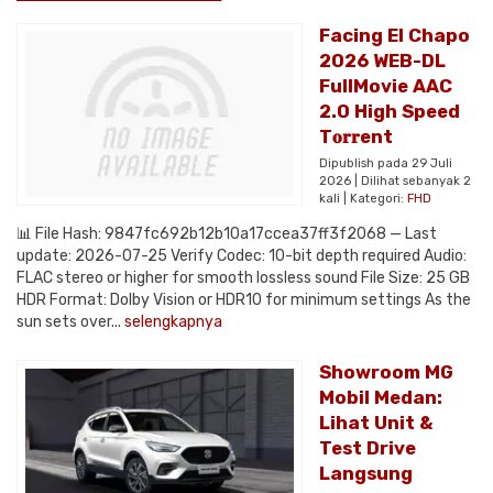
Facing El Chapo
2026 WEB-DL
FullMovie AAC
2.0 High Speed
T𝐨𝐫𝐫ent
Dipublish pada 29 Juli
2026 | Dilihat sebanyak 2
kali | Kategori:
FHD
📊 File Hash: 9847fc692b12b10a17ccea37ff3f2068 — Last
update: 2026-07-25 Verify Codec: 10-bit depth required Audio:
FLAC stereo or higher for smooth lossless sound File Size: 25 GB
HDR Format: Dolby Vision or HDR10 for minimum settings As the
sun sets over...
selengkapnya
Showroom MG
Mobil Medan:
Lihat Unit &
Test Drive
Langsung