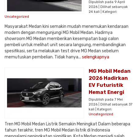
Dipublish pada 9 April
2026 | Dilihat sebanyak
24 kali | Kategori:
Uncategorized
Masyarakat Medan kini semakin mudah menemukan kendaraan
modern dengan mengunjungi MG Mobil Medan. Hadirnya
showroom MG Medan memberikan kesempatan bagi calon
pembeli untuk melihat unit secara langsung, membandingkan
spesifikasi, serta melakukan test drive MG Medan sebelum
memutuskan pembelian. Tidak hanya...
selengkapnya
MG Mobil Medan
2026 Hadirkan
EV Futuristik
Hemat Energi
Dipublish pada 7 Mei
2026 | Dilihat sebanyak 37
kali | Kategori:
Uncategorized
Tren MG Mobil Medan Listrik Semakin Meningkat Dalam beberapa
tahun terakhir, tren MG Mobil Medan listrik di Indonesia
mengalami peningkatan signifikan. Kota Medan menjadi salah