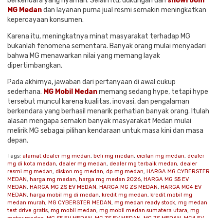
berkendara yang nyaman. Selain itu, dukungan dari
showroom
MG Medan
dan layanan purna jual resmi semakin meningkatkan
kepercayaan konsumen.
Karena itu, meningkatnya minat masyarakat terhadap MG
bukanlah fenomena sementara. Banyak orang mulai menyadari
bahwa MG menawarkan nilai yang memang layak
dipertimbangkan.
Pada akhirnya, jawaban dari pertanyaan di awal cukup
sederhana.
MG Mobil Medan
memang sedang hype, tetapi hype
tersebut muncul karena kualitas, inovasi, dan pengalaman
berkendara yang berhasil menarik perhatian banyak orang. Itulah
alasan mengapa semakin banyak masyarakat Medan mulai
melirik MG sebagai pilihan kendaraan untuk masa kini dan masa
depan.
Tags:
alamat dealer mg medan
,
beli mg medan
,
cicilan mg medan
,
dealer
mg di kota medan
,
dealer mg medan
,
dealer mg terbaik medan
,
dealer
resmi mg medan
,
diskon mg medan
,
dp mg medan
,
HARGA MG CYBERSTER
MEDAN
,
harga mg medan
,
harga mg medan 2026
,
HARGA MG S5 EV
MEDAN
,
HARGA MG ZS EV MEDAN
,
HARGA MG ZS MEDAN
,
HARGA MG4 EV
MEDAN
,
harga mobil mg di medan
,
kredit mg medan
,
kredit mobil mg
medan murah
,
MG CYBERSTER MEDAN
,
mg medan ready stock
,
mg medan
test drive gratis
,
mg mobil medan
,
mg mobil medan sumatera utara
,
mg