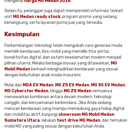
mengenai
harga MG Medan 2026
.
Selain itu, pelanggan juga dapat memperoleh informasi terkait
unit
MG Medan ready stock
, program promo yang sedang
berlangsung, serta layanan purna jual yang tersedia.
Kesimpulan
Perkembangan teknologi telah mengubah cara generasi muda
memilih kendaraan. Kini, mobil yang memiliki fitur pintar,
konektivitas digital, dan sistem keselamatan modern menjadi
pilihan utama. Melalui berbagai inovasi yang ditawarkan,
MG
Mobil Medan
berhasil menghadirkan kendaraan yang sesuai
dengan kebutuhan anak muda masa kini.
Mulai dari
MG4 EV Medan
,
MG ZS EV Medan
,
MG S5 EV Medan
,
MG Cyberster Medan
, hingga
MG ZS Medan
semuanya
menawarkan kombinasi antara desain modern, teknologi
canggih, dan kenyamanan berkendara. Jika Anda sedang
mencari kendaraan yang mampu mendukung gaya hidup digital
dan mobilitas aktif, kunjungi
showroom MG Mobil Medan
Sumatera Utara
, lakukan
test drive MG Medan
, dan temukan
mobil MG yang paling sesuai dengan kebutuhan Anda.