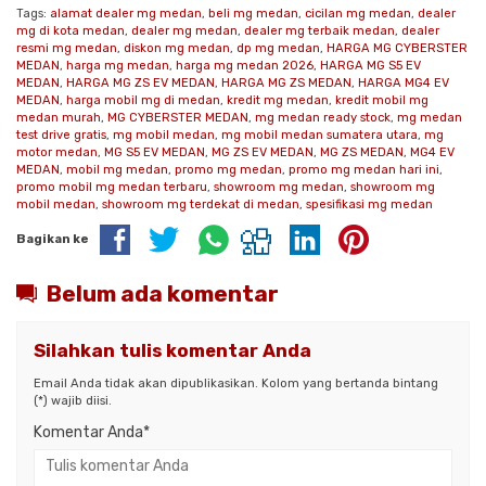
Tags:
alamat dealer mg medan
,
beli mg medan
,
cicilan mg medan
,
dealer
mg di kota medan
,
dealer mg medan
,
dealer mg terbaik medan
,
dealer
resmi mg medan
,
diskon mg medan
,
dp mg medan
,
HARGA MG CYBERSTER
MEDAN
,
harga mg medan
,
harga mg medan 2026
,
HARGA MG S5 EV
MEDAN
,
HARGA MG ZS EV MEDAN
,
HARGA MG ZS MEDAN
,
HARGA MG4 EV
MEDAN
,
harga mobil mg di medan
,
kredit mg medan
,
kredit mobil mg
medan murah
,
MG CYBERSTER MEDAN
,
mg medan ready stock
,
mg medan
test drive gratis
,
mg mobil medan
,
mg mobil medan sumatera utara
,
mg
motor medan
,
MG S5 EV MEDAN
,
MG ZS EV MEDAN
,
MG ZS MEDAN
,
MG4 EV
MEDAN
,
mobil mg medan
,
promo mg medan
,
promo mg medan hari ini
,
promo mobil mg medan terbaru
,
showroom mg medan
,
showroom mg
mobil medan
,
showroom mg terdekat di medan
,
spesifikasi mg medan
Bagikan ke
Belum ada komentar
Silahkan tulis komentar Anda
Email Anda tidak akan dipublikasikan. Kolom yang bertanda bintang
(*) wajib diisi.
Komentar Anda*