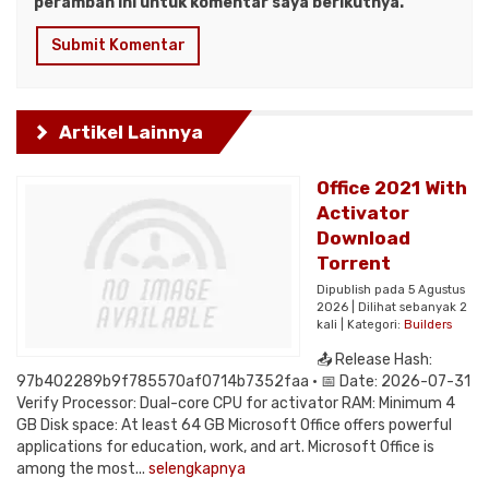
peramban ini untuk komentar saya berikutnya.
Artikel Lainnya
Office 2021 With
Activator
Dоwnlоad
Torrent
Dipublish pada 5 Agustus
2026 | Dilihat sebanyak 2
kali | Kategori:
Builders
📤 Release Hash:
97b402289b9f785570af0714b7352faa • 📅 Date: 2026-07-31
Verify Processor: Dual-core CPU for activator RAM: Minimum 4
GB Disk space: At least 64 GB Microsoft Office offers powerful
applications for education, work, and art. Microsoft Office is
among the most...
selengkapnya