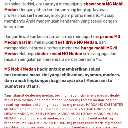
teknologi terkini, kini saatnya mengunjungi
showroom MG Mobil
Medan
. Dengan pilihan kendaraan yang lengkap, layanan
profesional, serta berbagai program promo menarik, MG siap
membantu Anda menemukan kendaraan yang sesuai dengan
kebutuhan.
Jangan lewatkan kesempatan untuk mendapatkan
promo MG
Medan hari ini
, melakukan
test drive MG Medan
, dan
memperoleh informasi terbaru mengenai
harga mobil MG di
Medan
. Hubungi
dealer resmi MG Medan
sekarang juga dan
rasakan pengalaman berkendara cerdas bersama MG.
MG Mobil Medan
hadir untuk memberikan solusi
berkendara masa kini yang lebih aman, nyaman, modern,
dan ramah lingkungan bagi masyarakat Medan serta
Sumatera Utara.
Tags:
alamat dealer mg medan
,
beli mg medan
,
cicilan mg medan
,
dealer
mg di kota medan
,
dealer mg medan
,
dealer mg terbaik medan
,
dealer
resmi mg medan
,
diskon mg medan
,
dp mg medan
,
HARGA MG CYBERSTER
MEDAN
,
harga mg medan
,
harga mg medan 2026
,
HARGA MG S5 EV
MEDAN
,
HARGA MG ZS EV MEDAN
,
HARGA MG ZS MEDAN
,
HARGA MG4 EV
MEDAN
,
harga mobil mg di medan
,
kredit mg medan
,
kredit mobil mg
medan murah
,
MG CYBERSTER MEDAN
,
mg medan ready stock
,
mg medan
test drive gratis
,
mg mobil medan
,
mg mobil medan sumatera utara
,
mg