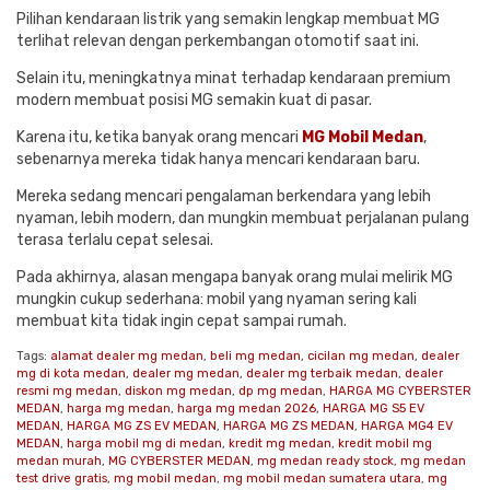
Pilihan kendaraan listrik yang semakin lengkap membuat MG
terlihat relevan dengan perkembangan otomotif saat ini.
Selain itu, meningkatnya minat terhadap kendaraan premium
modern membuat posisi MG semakin kuat di pasar.
Karena itu, ketika banyak orang mencari
MG Mobil Medan
,
sebenarnya mereka tidak hanya mencari kendaraan baru.
Mereka sedang mencari pengalaman berkendara yang lebih
nyaman, lebih modern, dan mungkin membuat perjalanan pulang
terasa terlalu cepat selesai.
Pada akhirnya, alasan mengapa banyak orang mulai melirik MG
mungkin cukup sederhana: mobil yang nyaman sering kali
membuat kita tidak ingin cepat sampai rumah.
Tags:
alamat dealer mg medan
,
beli mg medan
,
cicilan mg medan
,
dealer
mg di kota medan
,
dealer mg medan
,
dealer mg terbaik medan
,
dealer
resmi mg medan
,
diskon mg medan
,
dp mg medan
,
HARGA MG CYBERSTER
MEDAN
,
harga mg medan
,
harga mg medan 2026
,
HARGA MG S5 EV
MEDAN
,
HARGA MG ZS EV MEDAN
,
HARGA MG ZS MEDAN
,
HARGA MG4 EV
MEDAN
,
harga mobil mg di medan
,
kredit mg medan
,
kredit mobil mg
medan murah
,
MG CYBERSTER MEDAN
,
mg medan ready stock
,
mg medan
test drive gratis
,
mg mobil medan
,
mg mobil medan sumatera utara
,
mg